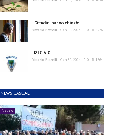
I Cittadini hanno chiesto...
Vittorio Petrelli
Gen 30, 2024
0
2776
USI CIVICI
Vittorio Petrelli
Gen 30, 2024
0
1564
NEWS CASUALI
Notizie
Notizie