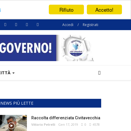
Rifiuto
Accetto!
i
Accedi
/
Registrati
CITTÀ
NEWS PIÙ LETTE
Raccolta differenziata Civitavecchia
Vittorio Petrelli
Gen 17, 2019
0
4578