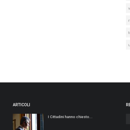
v
r
t
u
ARTICOLI
R
I Cittadini hanno chiesto...