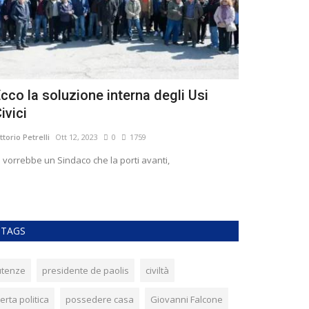
cco la soluzione interna degli Usi
Succede an
ivici
Vittorio Petrelli
Ot
ttorio Petrelli
Ott 12, 2023
0
1759
Sembrerebbe inut
l’ennesima volta, 
 vorrebbe un Sindaco che la porti avanti,
TAGS
utenze
presidente de paolis
civiltà
erta politica
possedere casa
Giovanni Falcone