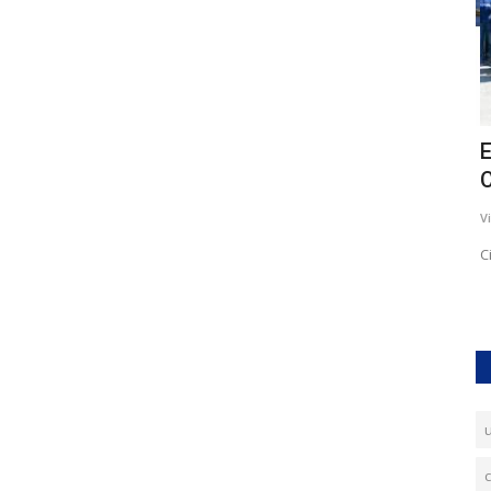
I principi del Buon Governo di Vittorio
E
Petrelli
C
Vittorio Petrelli
Gen 30, 2019
0
2583
Vi
ore 18.00
L’amministrazione comunale verrà affidata a persone
Ci
capaci, oneste e di comprovata...
c