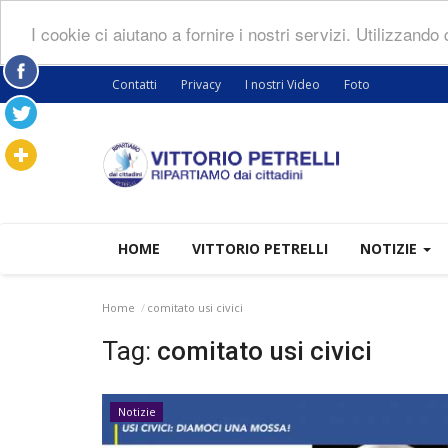
I cookie ci aiutano a fornire i nostri servizi. Utilizzando
Contatti
Privacy
I nostri Video
Foto
HOME
VITTORIO PETRELLI
NOTIZIE
Home
comitato usi civici
Tag:
comitato usi civici
Notizie