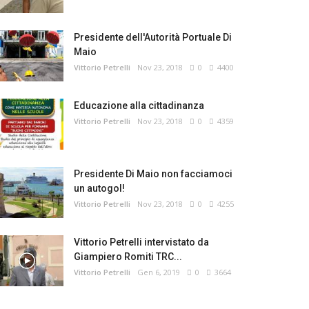
Presidente dell'Autorità Portuale Di
Maio
Vittorio Petrelli
Nov 23, 2018
0
4400
Educazione alla cittadinanza
Vittorio Petrelli
Nov 23, 2018
0
4359
Presidente Di Maio non facciamoci
un autogol!
Vittorio Petrelli
Nov 23, 2018
0
4255
Vittorio Petrelli intervistato da
Giampiero Romiti TRC...
Vittorio Petrelli
Gen 6, 2019
0
3664