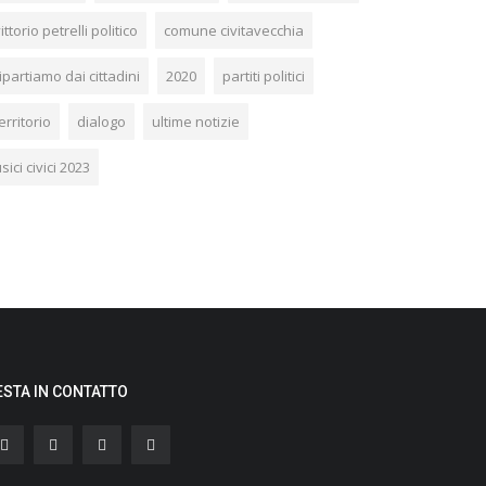
ittorio petrelli politico
comune civitavecchia
ipartiamo dai cittadini
2020
partiti politici
erritorio
dialogo
ultime notizie
sici civici 2023
ESTA IN CONTATTO