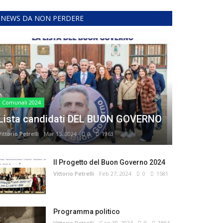
NEWS DA NON PERDERE
Comunali 2024
Lista candidati DEL BUON GOVERNO
Vittorio Petrelli
Mar 15, 2024
0
1963
Il Progetto del Buon Governo 2024
Vittorio Petrelli
Feb 27, 2024
0
1581
Programma politico
Vittorio Petrelli
Gen 30, 2024
0
1894