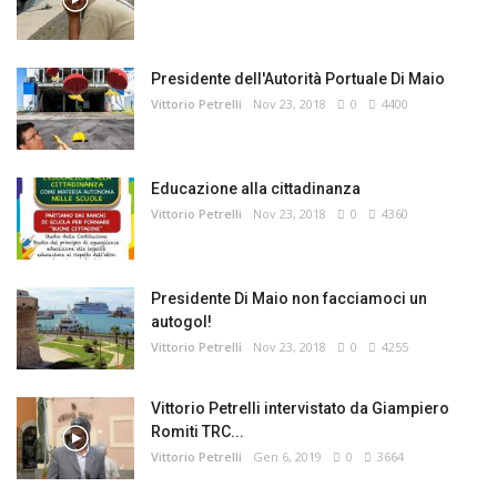
Presidente dell'Autorità Portuale Di Maio
Vittorio Petrelli
Nov 23, 2018
0
4400
Educazione alla cittadinanza
Vittorio Petrelli
Nov 23, 2018
0
4360
Presidente Di Maio non facciamoci un
autogol!
Vittorio Petrelli
Nov 23, 2018
0
4255
Vittorio Petrelli intervistato da Giampiero
Romiti TRC...
Vittorio Petrelli
Gen 6, 2019
0
3664