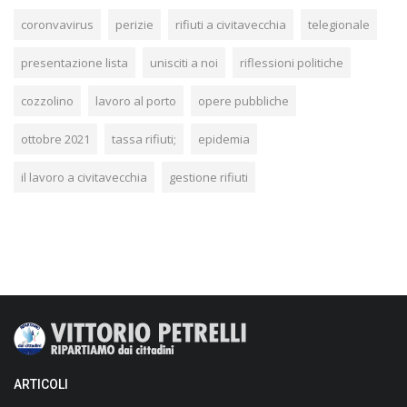
coronvavirus
perizie
rifiuti a civitavecchia
telegionale
presentazione lista
unisciti a noi
riflessioni politiche
cozzolino
lavoro al porto
opere pubbliche
ottobre 2021
tassa rifiuti;
epidemia
il lavoro a civitavecchia
gestione rifiuti
ARTICOLI