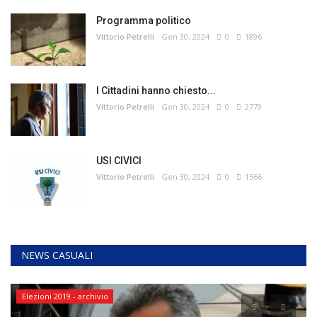
Programma politico
Vittorio Petrelli
Gen 30, 2024
0
1896
I Cittadini hanno chiesto...
Vittorio Petrelli
Gen 30, 2024
0
2779
USI CIVICI
Vittorio Petrelli
Gen 30, 2024
0
1566
NEWS CASUALI
Elezioni 2019 - archivio