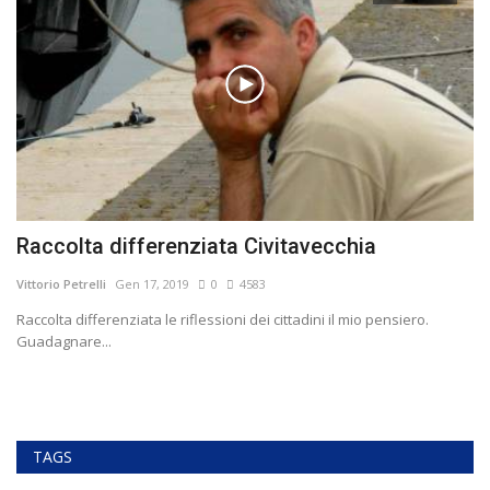
Raccolta differenziata Civitavecchia
P
Vittorio Petrelli
Gen 17, 2019
0
4583
Vit
Raccolta differenziata le riflessioni dei cittadini il mio pensiero.
"l
Guadagnare...
TAGS