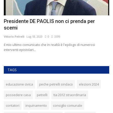
Presidente DE PAOLIS non ci prenda per
P
scemi
Vit
Vittorio Petrelli
Lug 18, 2020
0
3399
"l
il mio ultimo comunicato che in realtà è l'epilogo di numerosi
interventi epistolari...
TAGS
educazione civica
peche petrelli sindaco
elezioni 2024
possedere casa
petrelli
tia 2012 straordinaria
contatori
inquinamento
consiglio comunale