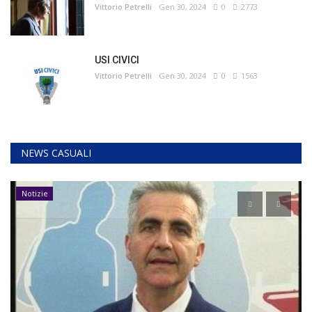
Vittorio Petrelli
Gen 30, 2024
0
2773
USI CIVICI
Vittorio Petrelli
Gen 30, 2024
0
1563
NEWS CASUALI
Notizie