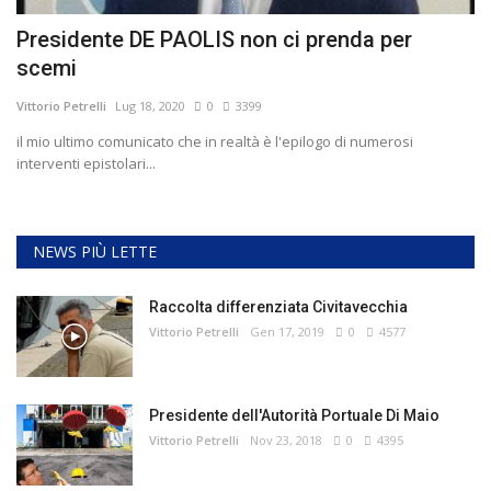
Presidente DE PAOLIS non ci prenda per
scemi
Vittorio Petrelli
Lug 18, 2020
0
3399
il mio ultimo comunicato che in realtà è l'epilogo di numerosi
interventi epistolari...
NEWS PIÙ LETTE
Raccolta differenziata Civitavecchia
Vittorio Petrelli
Gen 17, 2019
0
4577
Presidente dell'Autorità Portuale Di Maio
Vittorio Petrelli
Nov 23, 2018
0
4395