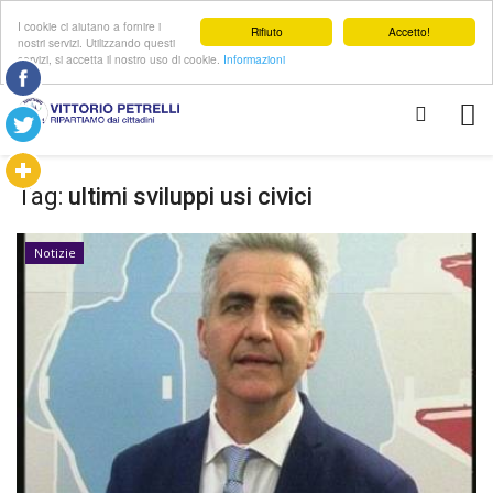
I cookie ci aiutano a fornire i
Rifiuto
Accetto!
nostri servizi. Utilizzando questi
servizi, si accetta il nostro uso di cookie.
Informazioni
Tag:
ultimi sviluppi usi civici
Notizie