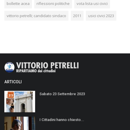
bollette acea
riflessioni politiche
vota lista usi civici
vittorio petrelli; candidato sindaco
2011
usici civici 2023
ARTICOLI
Sabato 23 Settembre 2023
I Cittadini hanno chiesto...