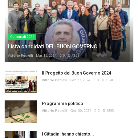
Comunali 2024
Lista candidati DEL BUON GOVERNO
Vittorio Petrelli
Mar 15, 2024
0
1961
Il Progetto del Buon Governo 2024
Vittorio Petrelli
Feb 27, 2024
0
1578
Programma politico
Vittorio Petrelli
Gen 30, 2024
0
1893
I Cittadini hanno chiesto...