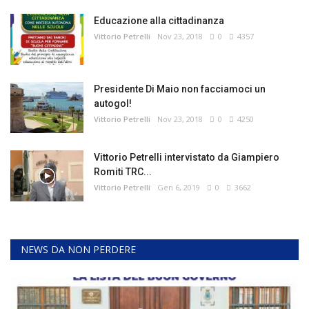
Educazione alla cittadinanza
Vittorio Petrelli
Nov 23, 2018
0
4357
Presidente Di Maio non facciamoci un
autogol!
Vittorio Petrelli
Nov 23, 2018
0
4250
Vittorio Petrelli intervistato da Giampiero
Romiti TRC...
Vittorio Petrelli
Gen 6, 2019
0
3662
NEWS DA NON PERDERE