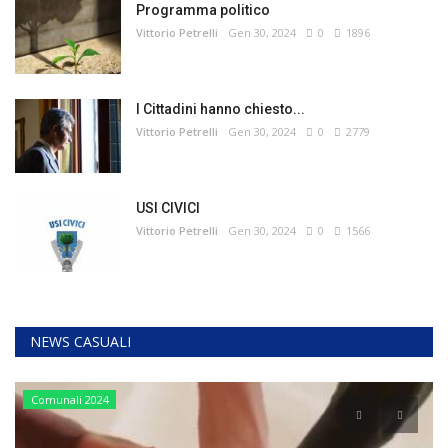
Programma politico
Vittorio Petrelli
Gen 30, 2024
0
1896
I Cittadini hanno chiesto...
Vittorio Petrelli
Gen 30, 2024
0
2779
USI CIVICI
Vittorio Petrelli
Gen 30, 2024
0
1566
NEWS CASUALI
Comunali 2024