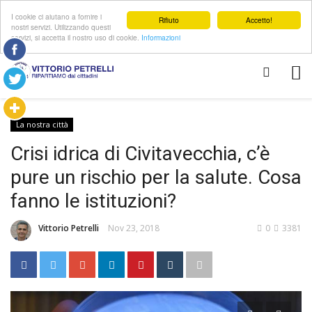
I cookie ci aiutano a fornire i
Rifiuto
Accetto!
nostri servizi. Utilizzando questi
servizi, si accetta il nostro uso di cookie.
Informazioni
La nostra città
Crisi idrica di Civitavecchia, c’è
pure un rischio per la salute. Cosa
fanno le istituzioni?
Vittorio Petrelli
Nov 23, 2018
0
3381