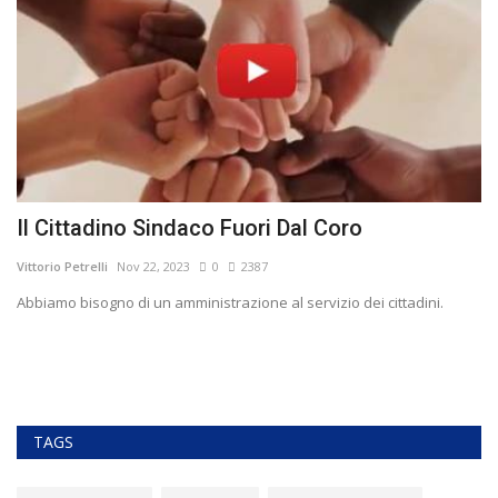
ti
Il Cittadino Sindaco Fuori Dal Coro
S
Vittorio Petrelli
Nov 22, 2023
0
2387
Vit
Abbiamo bisogno di un amministrazione al servizio dei cittadini.
so
a
TAGS