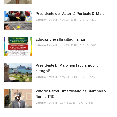
Presidente dell'Autorità Portuale Di Maio
Vittorio Petrelli
Nov 23, 2018
0
4400
Educazione alla cittadinanza
Vittorio Petrelli
Nov 23, 2018
0
4360
Presidente Di Maio non facciamoci un
autogol!
Vittorio Petrelli
Nov 23, 2018
0
4255
Vittorio Petrelli intervistato da Giampiero
Romiti TRC...
Vittorio Petrelli
Gen 6, 2019
0
3664