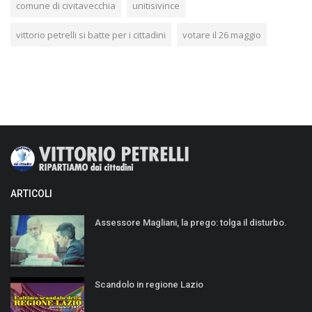
comune di civitavecchia
unitisivince
vittorio petrelli si batte per i cittadini
votare il 26 maggio
ARTICOLI
Assessore Magliani, la prego: tolga il disturbo.
Scandolo in regione Lazio