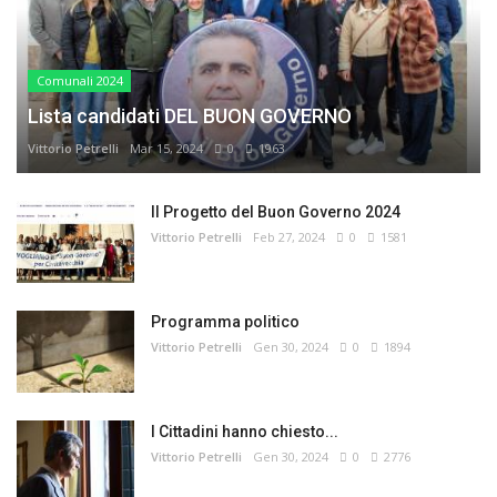
Comunali 2024
Lista candidati DEL BUON GOVERNO
Vittorio Petrelli
Mar 15, 2024
0
1963
Il Progetto del Buon Governo 2024
Vittorio Petrelli
Feb 27, 2024
0
1581
Programma politico
Vittorio Petrelli
Gen 30, 2024
0
1894
I Cittadini hanno chiesto...
Vittorio Petrelli
Gen 30, 2024
0
2776