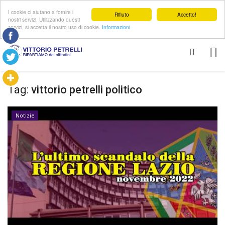
I cookie ci aiutano a fornire i
Rifiuto
Accetto!
nostri servizi. Utilizzando questi
servizi, si accetta il nostro uso di cookie.
Informazioni
Tag:
vittorio petrelli politico
Notizie