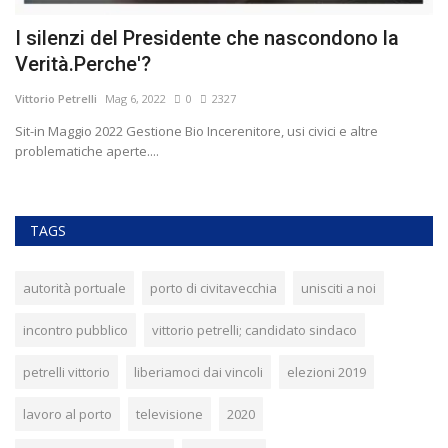
io
I silenzi del Presidente che nascondono la
V
Verità.Perche'?
R
Vittorio Petrelli
Mag 6, 2022
0
2327
Vit
Sit-in Maggio 2022 Gestione Bio Incerenitore, usi civici e altre
Os
problematiche aperte....
ca
TAGS
autorità portuale
porto di civitavecchia
unisciti a noi
incontro pubblico
vittorio petrelli; candidato sindaco
petrelli vittorio
liberiamoci dai vincoli
elezioni 2019
lavoro al porto
televisione
2020