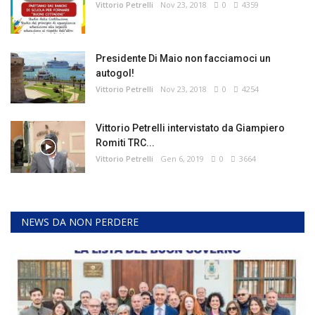
Vittorio Petrelli
Nov 23, 2018
0
4359
Presidente Di Maio non facciamoci un
autogol!
Vittorio Petrelli
Nov 23, 2018
0
4254
Vittorio Petrelli intervistato da Giampiero
Romiti TRC...
Vittorio Petrelli
Gen 6, 2019
0
3664
NEWS DA NON PERDERE