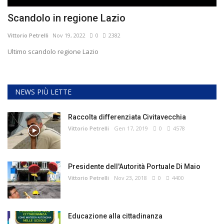
Scandolo in regione Lazio
Vittorio Petrelli
Nov 19, 2022
0
2382
Ultimo scandolo regione Lazio
NEWS PIÙ LETTE
Raccolta differenziata Civitavecchia
Vittorio Petrelli
Gen 17, 2019
0
4578
Presidente dell'Autorità Portuale Di Maio
Vittorio Petrelli
Nov 23, 2018
0
4400
Educazione alla cittadinanza