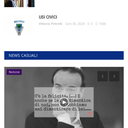
USI CIVICI
Vittorio Petrelli
Gen 30, 2024
0
1566
NEWS CASUALI
Notizie