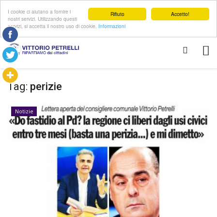
I cookie ci aiutano a fornire i
Rifiuto
Accetto!
nostri servizi. Utilizzando questi
servizi, si accetta il nostro uso di cookie.
Informazioni
Tag:
perizie
Notizie