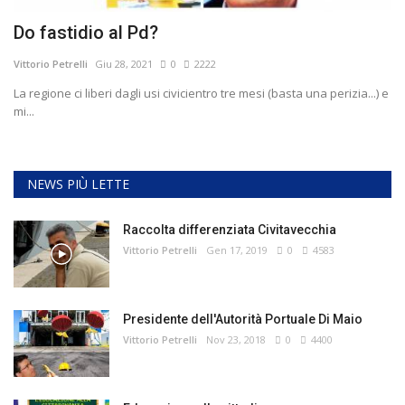
Do fastidio al Pd?
Vittorio Petrelli
Giu 28, 2021
0
2222
La regione ci liberi dagli usi civicientro tre mesi (basta una perizia...) e
mi...
NEWS PIÙ LETTE
Raccolta differenziata Civitavecchia
Vittorio Petrelli
Gen 17, 2019
0
4583
Presidente dell'Autorità Portuale Di Maio
Vittorio Petrelli
Nov 23, 2018
0
4400