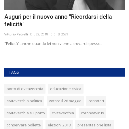
Auguri per il nuovo anno "Ricordarsi della
V
felicità"
R
Vittorio Petrelli
Dic 29, 2018
0
2589
Vit
"Felicità" anche quando lei non viene a trovarci spesso..
Os
ca
TAGS
porto di civitavecchia
educazione civica
civitavecchia politica
votare il 26 maggio
contatori
civitavecchia e il porto
civitavecchia
coronvavirus
conservare bollette
elezioni 2018
presentazione lista