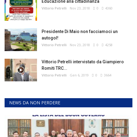
Educazione alla cittadinanza
Vittorio Petrelli
Nov 23, 2018
0
4360
Presidente Di Maio non facciamoci un
autogol!
Vittorio Petrelli
Nov 23, 2018
0
4258
Vittorio Petrelli intervistato da Giampiero
Romiti TRC...
Vittorio Petrelli
Gen 6, 2019
0
3664
NEWS DA NON PERDERE