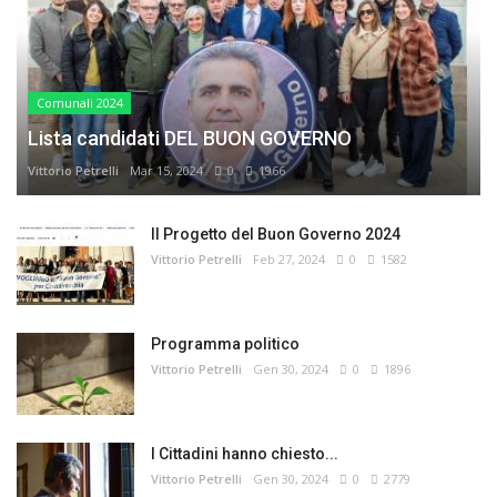
Comunali 2024
Lista candidati DEL BUON GOVERNO
Vittorio Petrelli
Mar 15, 2024
0
1966
Il Progetto del Buon Governo 2024
Vittorio Petrelli
Feb 27, 2024
0
1582
Programma politico
Vittorio Petrelli
Gen 30, 2024
0
1896
I Cittadini hanno chiesto...
Vittorio Petrelli
Gen 30, 2024
0
2779