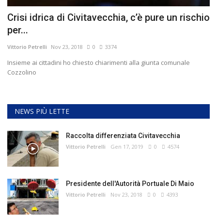
Crisi idrica di Civitavecchia, c’è pure un rischio
per...
Vittorio Petrelli
Nov 23, 2018
0
3374
Insieme ai cittadini ho chiesto chiarimenti alla giunta comunale
Cozzolino
NEWS PIÙ LETTE
Raccolta differenziata Civitavecchia
Vittorio Petrelli
Gen 17, 2019
0
4574
Presidente dell'Autorità Portuale Di Maio
Vittorio Petrelli
Nov 23, 2018
0
4393