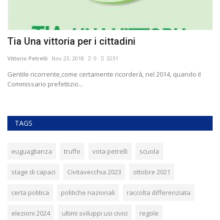
Tia Una vittoria per i cittadini
P
a
Vittorio Petrelli
Nov 23, 2018
0
3231
Vit
Gentile ricorrente,come certamente ricorderà, nel 2014, quando il
Commissario prefettizio...
TAGS
euguaglianza
truffe
vota petrelli
scuola
stage di capaci
Civitavecchia 2023
ottobre 2021
certa politica
politiche nazionali
raccolta differenziata
elezioni 2024
ultimi sviluppi usi civici
regole