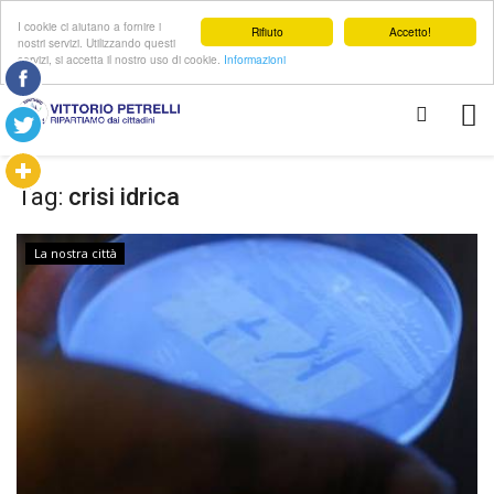
I cookie ci aiutano a fornire i
Rifiuto
Accetto!
nostri servizi. Utilizzando questi
servizi, si accetta il nostro uso di cookie.
Informazioni
Tag:
crisi idrica
La nostra città