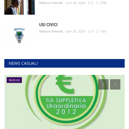
Vittorio Petrelli
Gen 30, 2024
0
2768
USI CIVICI
Vittorio Petrelli
Gen 30, 2024
0
1561
NEWS CASUALI
Notizie