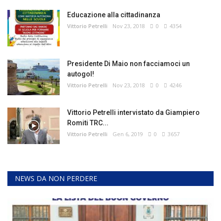
Educazione alla cittadinanza
Vittorio Petrelli
Nov 23, 2018
0
4354
Presidente Di Maio non facciamoci un
autogol!
Vittorio Petrelli
Nov 23, 2018
0
4246
Vittorio Petrelli intervistato da Giampiero
Romiti TRC...
Vittorio Petrelli
Gen 6, 2019
0
3657
NEWS DA NON PERDERE