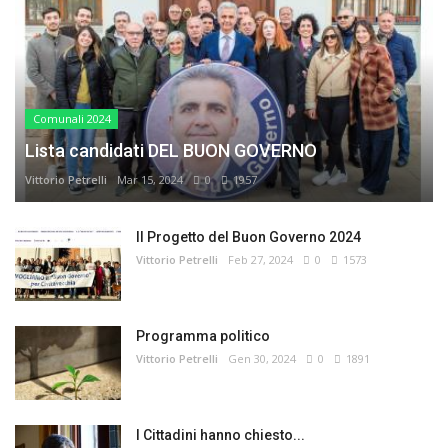
Comunali 2024
Lista candidati DEL BUON GOVERNO
Vittorio Petrelli
Mar 15, 2024
0
1957
Il Progetto del Buon Governo 2024
Vittorio Petrelli
Feb 27, 2024
0
1573
Programma politico
Vittorio Petrelli
Gen 30, 2024
0
1891
I Cittadini hanno chiesto...