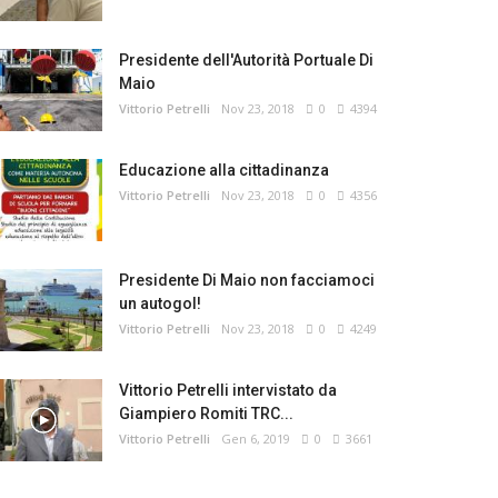
Presidente dell'Autorità Portuale Di
Maio
Vittorio Petrelli
Nov 23, 2018
0
4394
Educazione alla cittadinanza
Vittorio Petrelli
Nov 23, 2018
0
4356
Presidente Di Maio non facciamoci
un autogol!
Vittorio Petrelli
Nov 23, 2018
0
4249
Vittorio Petrelli intervistato da
Giampiero Romiti TRC...
Vittorio Petrelli
Gen 6, 2019
0
3661