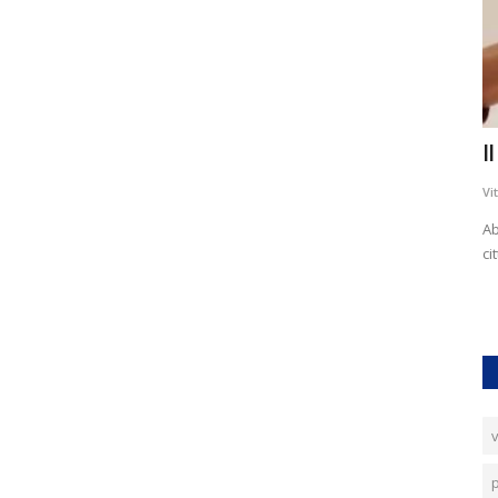
e Di
Tia straordinaria 2011
I
Vittorio Petrelli
Nov 22, 2018
0
2485
Vi
Tia straordinaria 2011 ultimi aggiornamenti...
Ab
ci
voro.
v