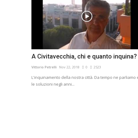
A Civitavecchia, chi e quanto inquina?
Vittorio Petrelli
Nov 22, 2018
0
2523
L'inquinamento della nostra città. Da tempo ne parliamo 
le soluzioni negli anni...