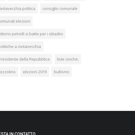
ivitavecchia politica
consiglio comunale
comunali elezioni
ittorio petrelli si batte per i cittadini
olitiche a civitavecchia
Presidente della Repubblica
liste civiche;
cozzolino
elezioni 2019
bullismo
ESTA IN CONTATTO