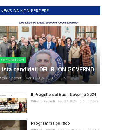
NEWS DA NON PERDERE
Comunali 2024
Lista candidati DEL BUON GOVERNO
Vittorio Petrelli
Mar 15, 2024
0
1959
Il Progetto del Buon Governo 2024
Vittorio Petrelli
Feb 27, 2024
0
1575
Programma politico
Vittorio Petrelli
Gen 30, 2024
0
1892