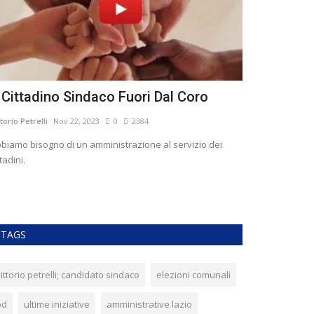
l Cittadino Sindaco Fuori Dal Coro
Bollette Ac
porta a por
ttorio Petrelli
Nov 22, 2023
0
2384
Vittorio Petrelli
Ma
biamo bisogno di un amministrazione al servizio dei
ttadini.
Spazio autogestit
questione usi civic
TAGS
ittorio petrelli; candidato sindaco
elezioni comunali
pd
ultime iniziative
amministrative lazio