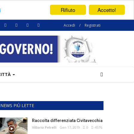
Rifiuto
Accetto!
i
Accedi
/
Registrati
CITTÀ
NEWS PIÙ LETTE
Raccolta differenziata Civitavecchia
Vittorio Petrelli
Gen 17, 2019
0
4576