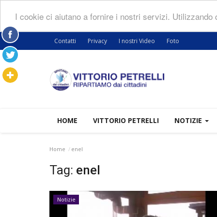
I cookie ci aiutano a fornire i nostri servizi. Utilizzando
Contatti
Privacy
I nostri Video
Foto
HOME
VITTORIO PETRELLI
NOTIZIE
Home
enel
Tag:
enel
Notizie