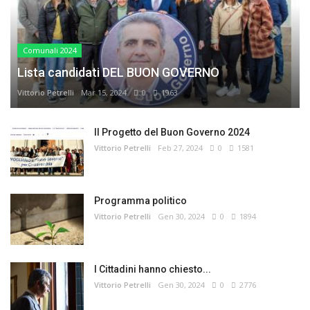
Comunali 2024
Lista candidati DEL BUON GOVERNO
Vittorio Petrelli
Mar 15, 2024
0
1963
Il Progetto del Buon Governo 2024
Vittorio Petrelli
Feb 27, 2024
0
1581
Programma politico
Vittorio Petrelli
Gen 30, 2024
0
1894
I Cittadini hanno chiesto...
Vittorio Petrelli
Gen 30, 2024
0
2776