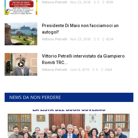
Vittorio Petrelli
Nov 23, 2018
0
4359
Presidente Di Maio non facciamoci un
autogol!
Vittorio Petrelli
Nov 23, 2018
0
4254
Vittorio Petrelli intervistato da Giampiero
Romiti TRC...
Vittorio Petrelli
Gen 6, 2019
0
3664
NEWS DA NON PERDERE