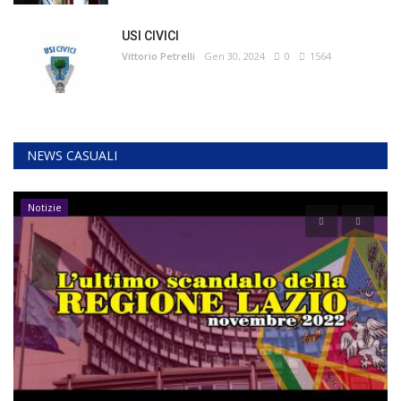
USI CIVICI
Vittorio Petrelli
Gen 30, 2024
0
1564
NEWS CASUALI
Notizie