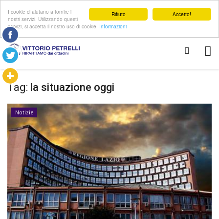
I cookie ci aiutano a fornire i
Rifiuto
Accetto!
nostri servizi. Utilizzando questi
servizi, si accetta il nostro uso di cookie.
Informazioni
Tag:
la situazione oggi
Notizie