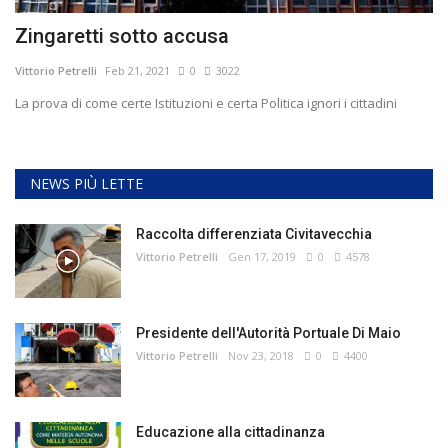
Zingaretti sotto accusa
Vittorio Petrelli
Feb 21, 2021
0
3022
La prova di come certe Istituzioni e certa Politica ignori i cittadini
NEWS PIÙ LETTE
Raccolta differenziata Civitavecchia
Vittorio Petrelli
Gen 17, 2019
0
4578
Presidente dell'Autorità Portuale Di Maio
Vittorio Petrelli
Nov 23, 2018
0
4400
Educazione alla cittadinanza