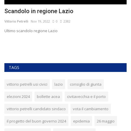
Scandolo in regione Lazio
G
C
Vittorio Petrelli
Nov 19, 2022
0
2382
Vit
Ultimo scandolo regione Lazio
e
Ne
so
TAGS
vittorio petrelli usi civici
lazio
consiglio di giunta
elezioni 2024
bollette acea
civitavecchia e il porto
vittorio petrelli candidato sindaco
vota il cambiamento
il progetto del buon governo 2024
epidemia
26 maggio