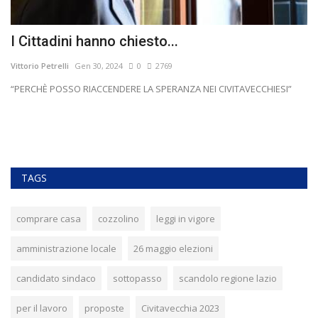
I Cittadini hanno chiesto...
B
p
Vittorio Petrelli
Gen 30, 2024
0
2769
Vit
“PERCHÈ POSSO RIACCENDERE LA SPERANZA NEI CIVITAVECCHIESI”
Sp
usi
TAGS
comprare casa
cozzolino
leggi in vigore
amministrazione locale
26 maggio elezioni
candidato sindaco
sottopasso
scandolo regione lazio
per il lavoro
proposte
Civitavecchia 2023