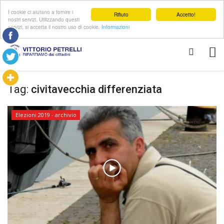
I cookie ci aiutano a fornire i
Rifiuto
Accetto!
nostri servizi. Utilizzando questi
servizi, si accetta il nostro uso di cookie.
Informazioni
Tag:
civitavecchia differenziata
Elezioni 2019 - archivio