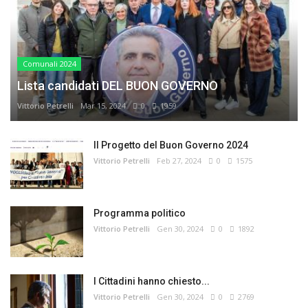
Comunali 2024
Lista candidati DEL BUON GOVERNO
Vittorio Petrelli
Mar 15, 2024
0
1959
Il Progetto del Buon Governo 2024
Vittorio Petrelli
Feb 27, 2024
0
1575
Programma politico
Vittorio Petrelli
Gen 30, 2024
0
1892
I Cittadini hanno chiesto...
Vittorio Petrelli
Gen 30, 2024
0
2769