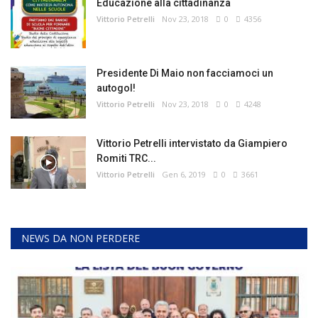
Educazione alla cittadinanza
Vittorio Petrelli
Nov 23, 2018
0
4356
Presidente Di Maio non facciamoci un
autogol!
Vittorio Petrelli
Nov 23, 2018
0
4248
Vittorio Petrelli intervistato da Giampiero
Romiti TRC...
Vittorio Petrelli
Gen 6, 2019
0
3661
NEWS DA NON PERDERE