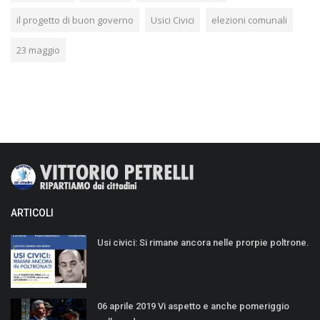
il progetto di buon governo
Usici Civici
elezioni comunali
23 maggio
ARTICOLI
Usi civici: Si rimane ancora nelle prorpie poltrone.
06 aprile 2019 Vi aspetto e anche pomeriggio