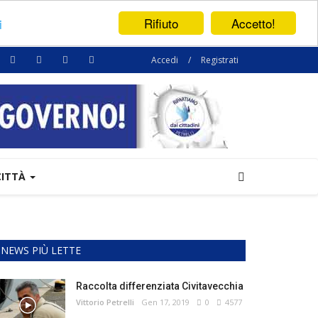
Rifiuto
Accetto!
i
Accedi
/
Registrati
CITTÀ
NEWS PIÙ LETTE
Raccolta differenziata Civitavecchia
Vittorio Petrelli
Gen 17, 2019
0
4577