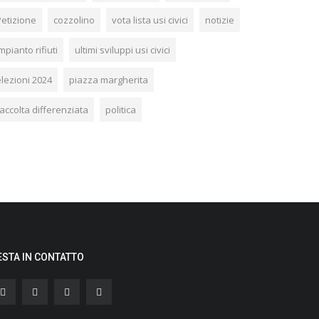
Petizione
cozzolino
vota lista usi civici
notizie
mpianto rifiuti
ultimi sviluppi usi civici
elezioni 2024
piazza margherita
accolta differenziata
politica
ESTA IN CONTATTO