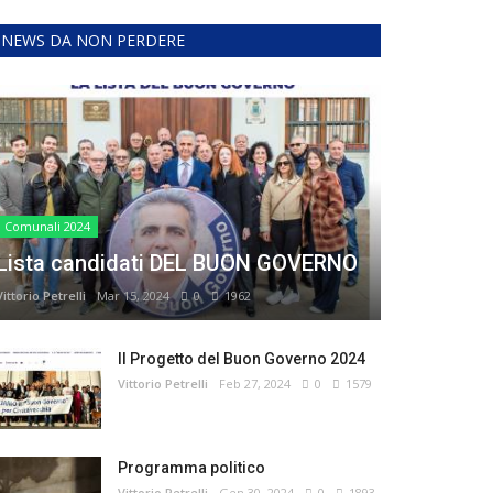
NEWS DA NON PERDERE
Comunali 2024
Lista candidati DEL BUON GOVERNO
Vittorio Petrelli
Mar 15, 2024
0
1962
Il Progetto del Buon Governo 2024
Vittorio Petrelli
Feb 27, 2024
0
1579
Programma politico
Vittorio Petrelli
Gen 30, 2024
0
1893