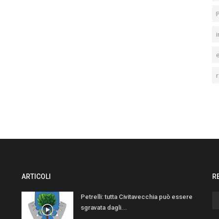
i
r
ARTICOLI
R
Petrelli: tutta Civitavecchia può essere
sgravata dagli...