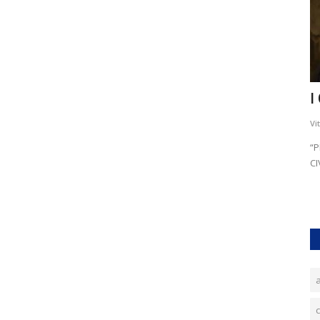
e prorpie
Raccolta differenziata Civitavecchia
I
Vittorio Petrelli
Gen 17, 2019
0
4577
Vi
Raccolta differenziata le riflessioni dei cittadini il mio
“
pensiero. Guadagnare...
CI