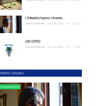
I Cittadini hanno chiesto...
Vittorio Petrelli
Gen 30, 2024
0
2773
USI CIVICI
Vittorio Petrelli
Gen 30, 2024
0
1563
NEWS CASUALI
Comunali 2024
Notizie