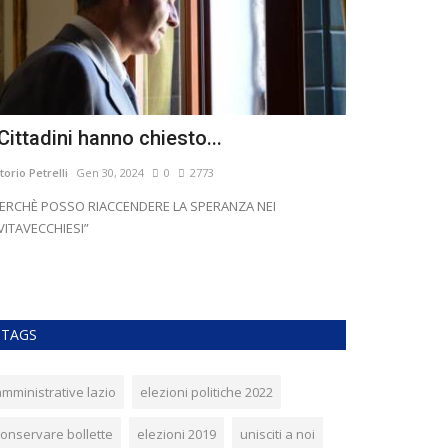
 Cittadini hanno chiesto...
Giornata co
CYBERBUL
ttorio Petrelli
Gen 30, 2024
0
2773
Vittorio Petrelli
Fe
PERCHÈ POSSO RIACCENDERE LA SPERANZA NEI
VITAVECCHIESI”
Nella giornata n
CYBERBULLISMO vo
TAGS
amministrative lazio
elezioni politiche 2022
conservare bollette
elezioni 2019
unisciti a noi