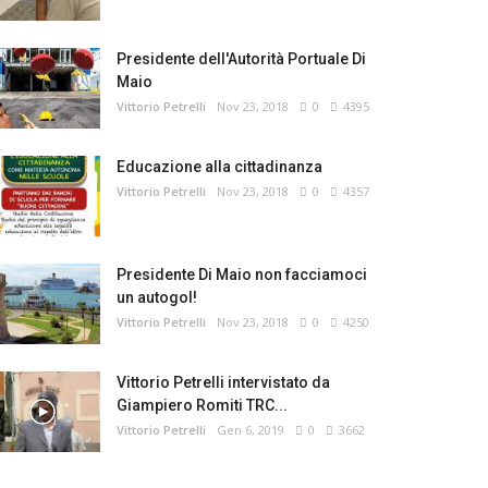
Presidente dell'Autorità Portuale Di
Maio
Vittorio Petrelli
Nov 23, 2018
0
4395
Educazione alla cittadinanza
Vittorio Petrelli
Nov 23, 2018
0
4357
Presidente Di Maio non facciamoci
un autogol!
Vittorio Petrelli
Nov 23, 2018
0
4250
Vittorio Petrelli intervistato da
Giampiero Romiti TRC...
Vittorio Petrelli
Gen 6, 2019
0
3662