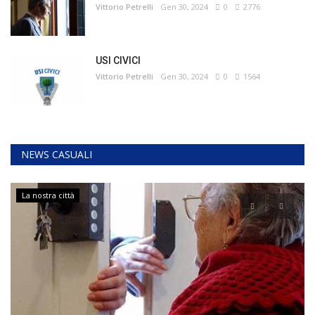
Vittorio Petrelli
Gen 30, 2024
0
2776
USI CIVICI
Vittorio Petrelli
Gen 30, 2024
0
1564
NEWS CASUALI
La nostra città