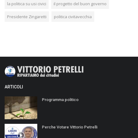
la politica su usi civici
il progetto del buon governo
Presidente Zingaretti
politica civitavecchia
ARTICOLI
Programma politico
Perche Votare Vittorio Petrelli