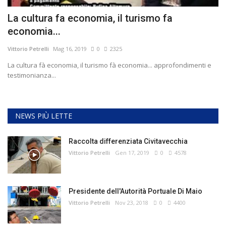
La cultura fa economia, il turismo fa
economia...
Vittorio Petrelli
Mag 16, 2019
0
2325
La cultura fà economia, il turismo fà economia... approfondimenti e
testimonianza...
NEWS PIÙ LETTE
Raccolta differenziata Civitavecchia
Vittorio Petrelli
Gen 17, 2019
0
4578
Presidente dell'Autorità Portuale Di Maio
Vittorio Petrelli
Nov 23, 2018
0
4400