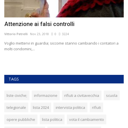
Attenzione ai falsi controlli
A
f
Vittorio Petrelli
Nov 23, 2018
0
3224
Vit
Voglio mettervi in guardia; siccome stanno cambiando i contatori a
molti condomini,...
"F
TAGS
liste civiche;
informazione
rifiuti a civitavecchia
scuola
telegionale
lista 2024
intervista politica
rifiuti
opere pubbliche
lista politica
vota il cambiamento