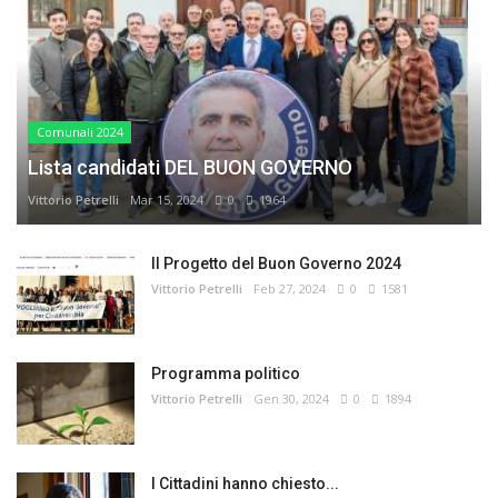
Comunali 2024
Lista candidati DEL BUON GOVERNO
Vittorio Petrelli
Mar 15, 2024
0
1964
Il Progetto del Buon Governo 2024
Vittorio Petrelli
Feb 27, 2024
0
1581
Programma politico
Vittorio Petrelli
Gen 30, 2024
0
1894
I Cittadini hanno chiesto...