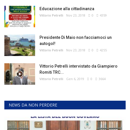
Educazione alla cittadinanza
Vittorio Petrelli
Nov 23, 2018
0
4359
Presidente Di Maio non facciamoci un
autogol!
Vittorio Petrelli
Nov 23, 2018
0
4255
Vittorio Petrelli intervistato da Giampiero
Romiti TRC...
Vittorio Petrelli
Gen 6, 2019
0
3664
NEWS DA NON PERDERE