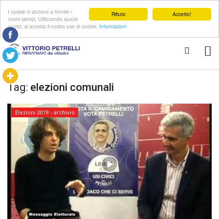
I cookie ci aiutano a fornire i
Rifiuto
Accetto!
nostri servizi. Utilizzando questi
servizi, si accetta il nostro uso di cookie.
Informazioni
Tag:
elezioni comunali
Elezioni 2019 - archivio