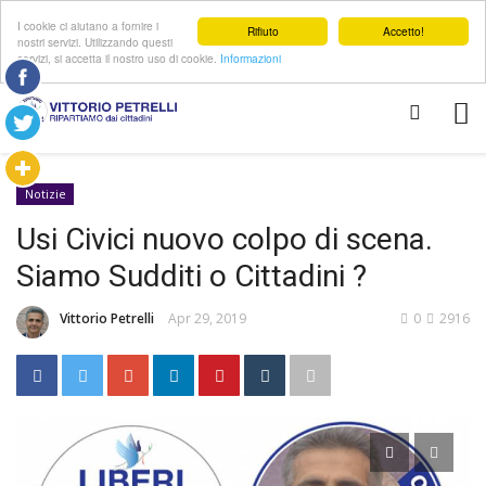
I cookie ci aiutano a fornire i
Rifiuto
Accetto!
nostri servizi. Utilizzando questi
servizi, si accetta il nostro uso di cookie.
Informazioni
Notizie
Usi Civici nuovo colpo di scena.
Siamo Sudditi o Cittadini ?
Vittorio Petrelli
Apr 29, 2019
0
2916