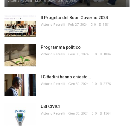
Vittorio Petrelli
Mar 15, 2024
0
1963
Il Progetto del Buon Governo 2024
Vittorio Petrelli
Feb 27, 2024
0
1581
Programma politico
Vittorio Petrelli
Gen 30, 2024
0
1894
I Cittadini hanno chiesto...
Vittorio Petrelli
Gen 30, 2024
0
2776
USI CIVICI
Vittorio Petrelli
Gen 30, 2024
0
1564