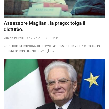
Assessore Magliani, la prego: tolga il
disturbo.
Vittorio Petrelli
Feb 26, 2020
0
3444
Chi si loda si imbroda...di lodevoli assessori non ve ne è traccia in
questa amministrazione...meglio...