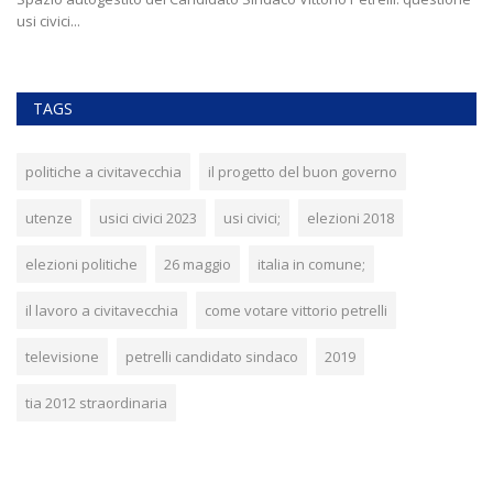
usi civici...
qu
TAGS
politiche a civitavecchia
il progetto del buon governo
utenze
usici civici 2023
usi civici;
elezioni 2018
elezioni politiche
26 maggio
italia in comune;
il lavoro a civitavecchia
come votare vittorio petrelli
televisione
petrelli candidato sindaco
2019
tia 2012 straordinaria