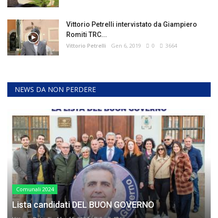
Vittorio Petrelli intervistato da Giampiero
Romiti TRC...
Vittorio Petrelli
Gen 6, 2019
0
3664
NEWS DA NON PERDERE
Comunali 2024
Lista candidati DEL BUON GOVERNO