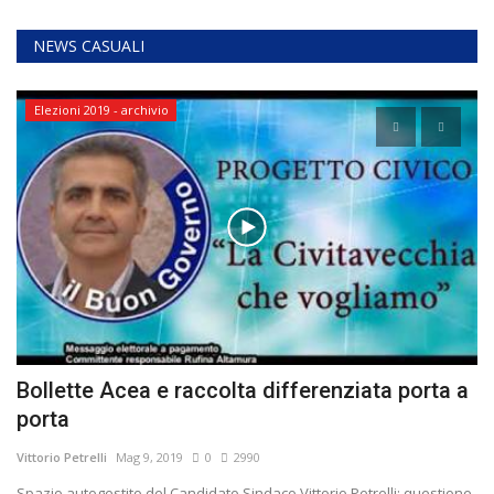
NEWS CASUALI
Elezioni 2019 - archivio
Bollette Acea e raccolta differenziata porta a
A
porta
d
Vittorio Petrelli
Mag 9, 2019
0
2990
Vit
Spazio autogestito del Candidato Sindaco Vittorio Petrelli: questione
Ch