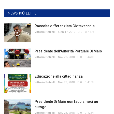
NEWS PIÙ LETTE
Raccolta differenziata Civitavecchia
Vittorio Petrelli
Gen 17, 2019
0
4578
Presidente dell'Autorità Portuale Di Maio
Vittorio Petrelli
Nov 23, 2018
0
4400
Educazione alla cittadinanza
Vittorio Petrelli
Nov 23, 2018
0
4359
Presidente Di Maio non facciamoci un
autogol!
Vittorio Petrelli
Nov 23, 2018
0
4254