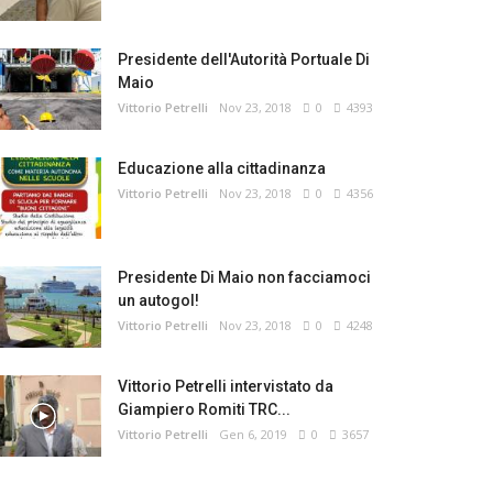
Presidente dell'Autorità Portuale Di
Maio
Vittorio Petrelli
Nov 23, 2018
0
4393
Educazione alla cittadinanza
Vittorio Petrelli
Nov 23, 2018
0
4356
Presidente Di Maio non facciamoci
un autogol!
Vittorio Petrelli
Nov 23, 2018
0
4248
Vittorio Petrelli intervistato da
Giampiero Romiti TRC...
Vittorio Petrelli
Gen 6, 2019
0
3657