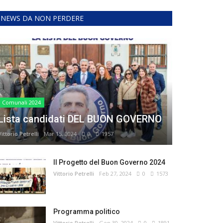
NEWS DA NON PERDERE
Comunali 2024
Lista candidati DEL BUON GOVERNO
Vittorio Petrelli
Mar 15, 2024
0
1957
Il Progetto del Buon Governo 2024
Vittorio Petrelli
Feb 27, 2024
0
1573
Programma politico
Vittorio Petrelli
Gen 30, 2024
0
1891