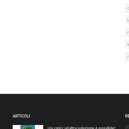
t
r
i
r
ARTICOLI
R
Usi civici: un'altra soluzione è possibile!