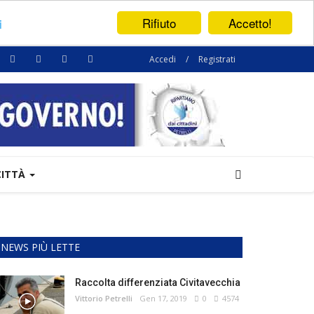
Rifiuto
Accetto!
i
Accedi
/
Registrati
CITTÀ
NEWS PIÙ LETTE
Raccolta differenziata Civitavecchia
Vittorio Petrelli
Gen 17, 2019
0
4574