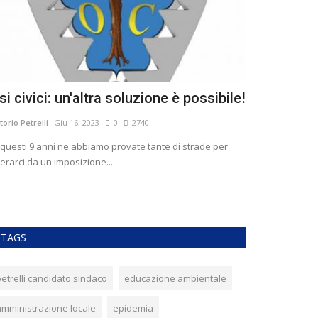
si civici: un'altra soluzione è possibile!
I principi 
Petrelli
ttorio Petrelli
Giu 16, 2023
0
2740
Vittorio Petrelli
Ge
 questi 9 anni ne abbiamo provate tante di strade per
berarci da un'imposizione...
L’amministrazio
capaci, oneste e 
TAGS
petrelli candidato sindaco
educazione ambientale
amministrazione locale
epidemia