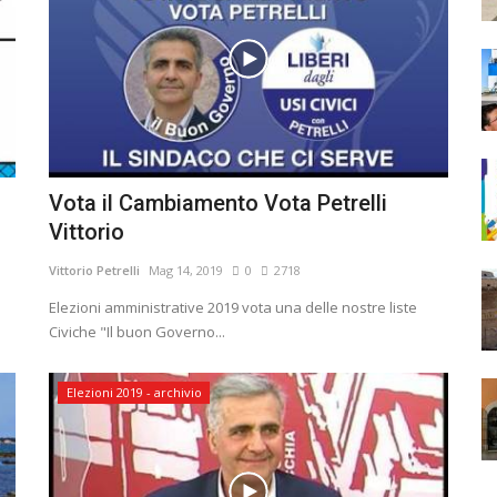
Vota il Cambiamento Vota Petrelli
Vittorio
Vittorio Petrelli
Mag 14, 2019
0
2718
Elezioni amministrative 2019 vota una delle nostre liste
Civiche "Il buon Governo...
Elezioni 2019 - archivio