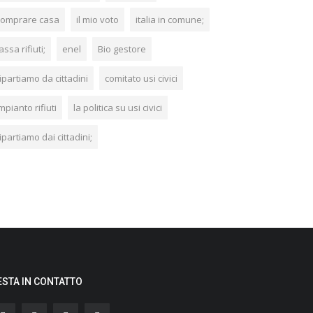
comprare casa
il mio voto
italia in comune;
assa rifiuti;
enel
Bio gestore
ipartiamo da cittadini
comitato usi civici
mpianto rifiuti
la politica su usi civici
ipartiamo dai cittadini;
ESTA IN CONTATTO