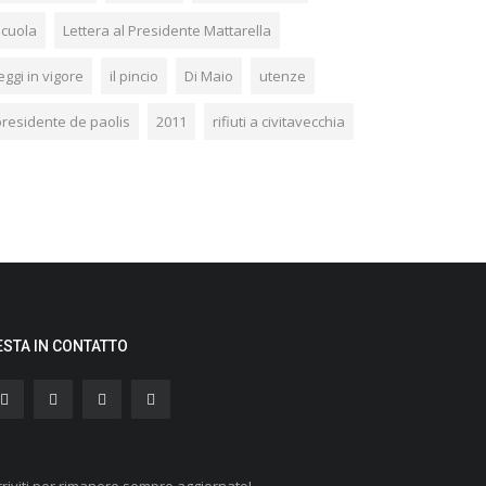
scuola
Lettera al Presidente Mattarella
eggi in vigore
il pincio
Di Maio
utenze
presidente de paolis
2011
rifiuti a civitavecchia
ESTA IN CONTATTO