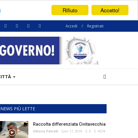
Rifiuto
Accetto!
i
Accedi
/
Registrati
CITTÀ
NEWS PIÙ LETTE
Raccolta differenziata Civitavecchia
Vittorio Petrelli
Gen 17, 2019
0
4574