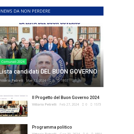
NEWS DA NON PERDERE
Comunali 2024
Lista candidati DEL BUON GOVERNO
Vittorio Petrelli
Mar 15, 2024
0
1957
Il Progetto del Buon Governo 2024
Vittorio Petrelli
Feb 27, 2024
0
1573
Programma politico
Vittorio Petrelli
Gen 30, 2024
0
1891