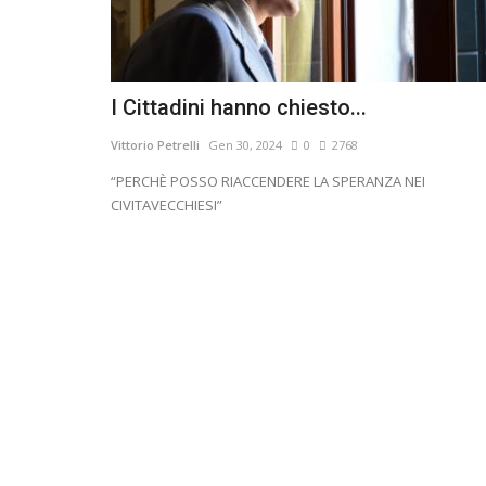
I Cittadini hanno chiesto...
Vittorio Petrelli
Gen 30, 2024
0
2768
“PERCHÈ POSSO RIACCENDERE LA SPERANZA NEI
CIVITAVECCHIESI”