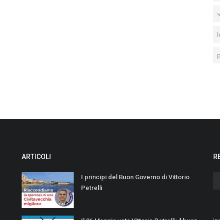
l
ARTICOLI
R
I principi del Buon Governo di Vittorio
Petrelli