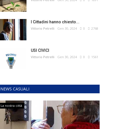
I Cittadini hanno chiesto...
Vittorio Petrelli
Gen 30, 2024
0
2768
USI CIVICI
Vittorio Petrelli
Gen 30, 2024
0
1561
NEWS CASUALI
La nostra città
Notizie