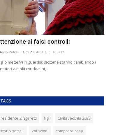
ttenzione ai falsi controlli
USI CIVICI
COSA CAMB
ttorio Petrelli
Nov 23, 2018
0
3217
Vittorio Petrelli
No
glio mettervi in guardia; siccome stanno cambiando i
ntatori a molti condomini,...
Pur apprezzando l
occorre sottoline
TAGS
Presidente Zingaretti
figli
Civitavecchia 2023
ittorio petrelli
votazioni
comprare casa