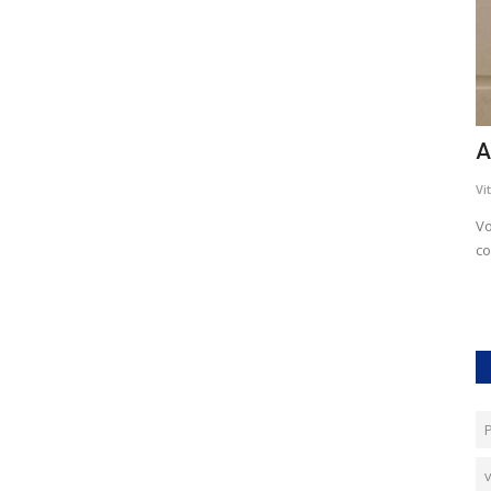
Tia Una vittoria per i cittadini
A
Vittorio Petrelli
Nov 23, 2018
0
3231
Vi
Gentile ricorrente,come certamente ricorderà, nel 2014,
Vo
quando il Commissario prefettizio...
co
v