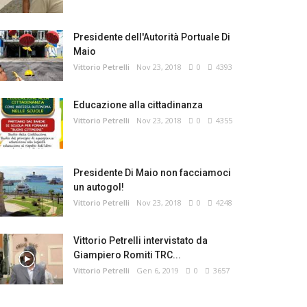
Presidente dell'Autorità Portuale Di
Maio
Vittorio Petrelli
Nov 23, 2018
0
4393
Educazione alla cittadinanza
Vittorio Petrelli
Nov 23, 2018
0
4355
Presidente Di Maio non facciamoci
un autogol!
Vittorio Petrelli
Nov 23, 2018
0
4248
Vittorio Petrelli intervistato da
Giampiero Romiti TRC...
Vittorio Petrelli
Gen 6, 2019
0
3657