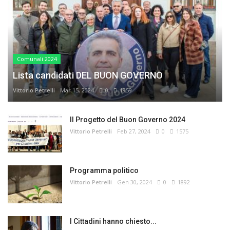
Comunali 2024
Lista candidati DEL BUON GOVERNO
Vittorio Petrelli
Mar 15, 2024
0
1959
Il Progetto del Buon Governo 2024
Vittorio Petrelli
Feb 27, 2024
0
1575
Programma politico
Vittorio Petrelli
Gen 30, 2024
0
1892
I Cittadini hanno chiesto...