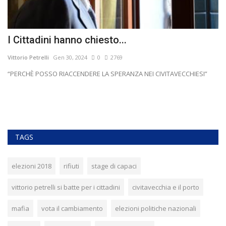
I Cittadini hanno chiesto...
R
Vittorio Petrelli
Gen 30, 2024
0
2769
Vit
a
“PERCHÈ POSSO RIACCENDERE LA SPERANZA NEI CIVITAVECCHIESI”
Ra
Gu
TAGS
elezioni 2018
rifiuti
stage di capaci
vittorio petrelli si batte per i cittadini
civitavecchia e il porto
mafia
vota il cambiamento
elezioni politiche nazionali