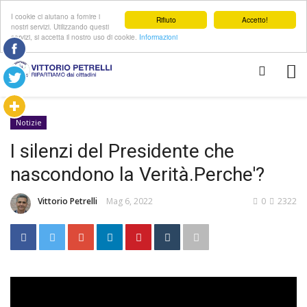
I cookie ci aiutano a fornire i
Rifiuto
Accetto!
nostri servizi. Utilizzando questi
servizi, si accetta il nostro uso di cookie.
Informazioni
Notizie
I silenzi del Presidente che
nascondono la Verità.Perche'?
Vittorio Petrelli
Mag 6, 2022
0
2322