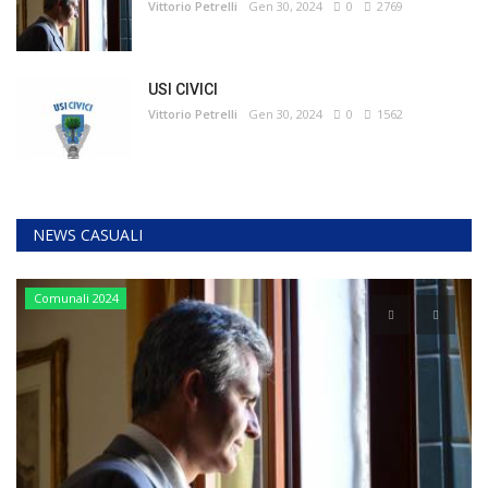
Vittorio Petrelli
Gen 30, 2024
0
2769
USI CIVICI
Vittorio Petrelli
Gen 30, 2024
0
1562
NEWS CASUALI
Comunali 2024