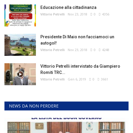
Educazione alla cittadinanza
Vittorio Petrelli
Nov 23, 2018
0
4356
Presidente Di Maio non facciamoci un
autogol!
Vittorio Petrelli
Nov 23, 2018
0
4248
Vittorio Petrelli intervistato da Giampiero
Romiti TRC...
Vittorio Petrelli
Gen 6, 2019
0
3661
NEWS DA NON PERDERE