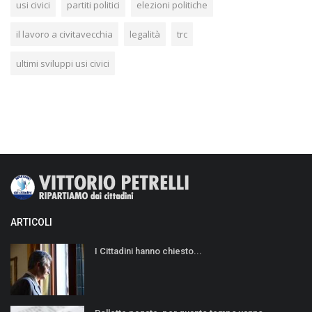
usi civici
partiti politici
elezioni politiche
il lavoro a civitavecchia
legalità
trc
ultimi sviluppi usi civici
ARTICOLI
I Cittadini hanno chiesto...