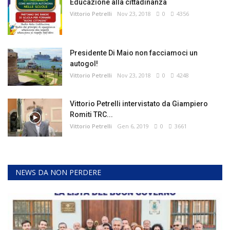
Educazione alla cittadinanza
Vittorio Petrelli
Nov 23, 2018
0
4356
Presidente Di Maio non facciamoci un
autogol!
Vittorio Petrelli
Nov 23, 2018
0
4248
Vittorio Petrelli intervistato da Giampiero
Romiti TRC...
Vittorio Petrelli
Gen 6, 2019
0
3661
NEWS DA NON PERDERE