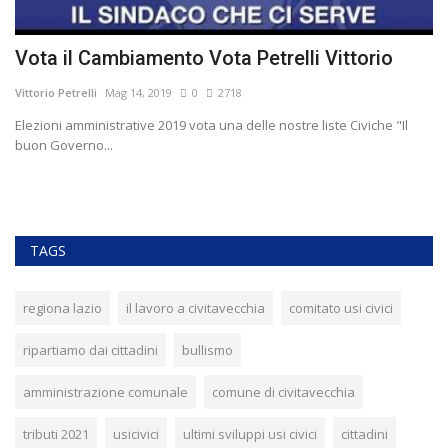
Vota il Cambiamento Vota Petrelli Vittorio
S
Vittorio Petrelli
Mag 14, 2019
0
2718
Vit
Elezioni amministrative 2019 vota una delle nostre liste Civiche "Il
Il
buon Governo...
TAGS
regiona lazio
il lavoro a civitavecchia
comitato usi civici
ripartiamo dai cittadini
bullismo
amministrazione comunale
comune di civitavecchia
tributi 2021
usicivici
ultimi sviluppi usi civici
cittadini