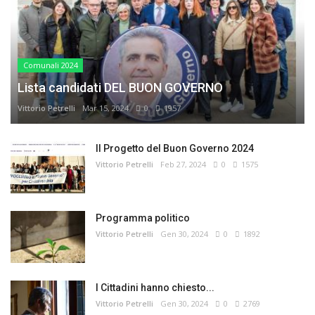
Comunali 2024
Lista candidati DEL BUON GOVERNO
Vittorio Petrelli
Mar 15, 2024
0
1957
Il Progetto del Buon Governo 2024
Vittorio Petrelli
Feb 27, 2024
0
1575
Programma politico
Vittorio Petrelli
Gen 30, 2024
0
1892
I Cittadini hanno chiesto...
Vittorio Petrelli
Gen 30, 2024
0
2769