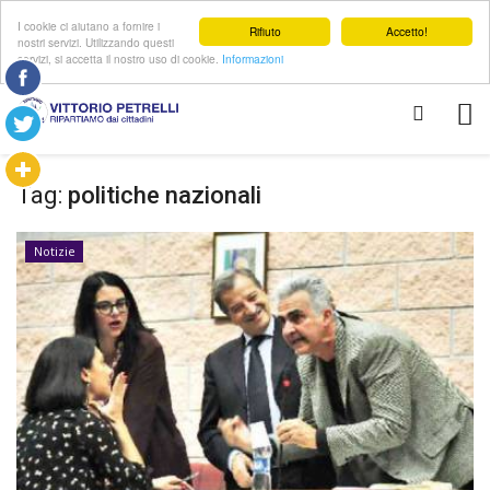
I cookie ci aiutano a fornire i
Rifiuto
Accetto!
nostri servizi. Utilizzando questi
servizi, si accetta il nostro uso di cookie.
Informazioni
Tag:
politiche nazionali
Notizie