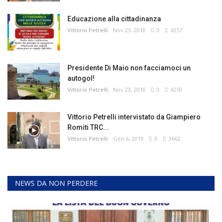
Educazione alla cittadinanza
Vittorio Petrelli
Nov 23, 2018
0
4357
Presidente Di Maio non facciamoci un
autogol!
Vittorio Petrelli
Nov 23, 2018
0
4250
Vittorio Petrelli intervistato da Giampiero
Romiti TRC...
Vittorio Petrelli
Gen 6, 2019
0
3662
NEWS DA NON PERDERE