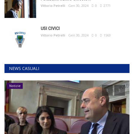
Vittorio Petrelli
Gen 30, 2024
0
2771
USI CIVICI
Vittorio Petrelli
Gen 30, 2024
0
1563
NEWS CASUALI
Notizie