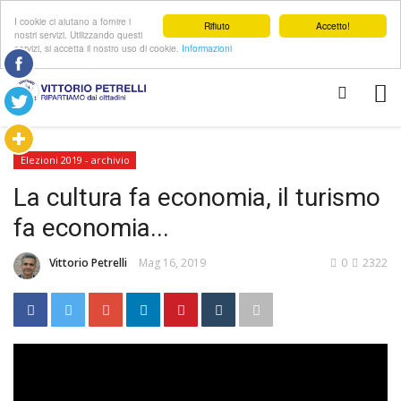
I cookie ci aiutano a fornire i
Rifiuto
Accetto!
nostri servizi. Utilizzando questi
servizi, si accetta il nostro uso di cookie.
Informazioni
Elezioni 2019 - archivio
La cultura fa economia, il turismo
fa economia...
Vittorio Petrelli
Mag 16, 2019
0
2322