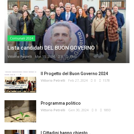
Comunali 2024
Lista candidati DEL BUON GOVERNO
Vittorio Petrelli
Mar 15, 2024
0
1960
Il Progetto del Buon Governo 2024
Vittorio Petrelli
Feb 27, 2024
0
1578
Programma politico
Vittorio Petrelli
Gen 30, 2024
0
1893
I Cittadini hanno chiesto...