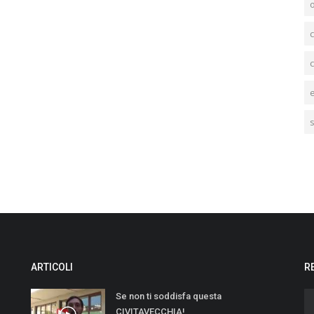
c
c
ARTICOLI
R
Se non ti soddisfa questa
CIVITAVECCHIA!