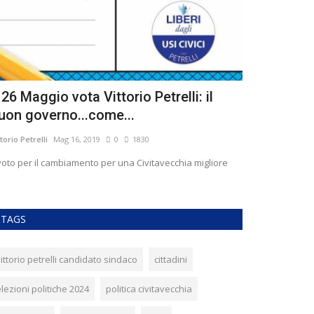
l 26 Maggio vota Vittorio Petrelli: il
Auguri per 
uon governo...come...
della felici
ttorio Petrelli
Mag 16, 2019
0
1830
Vittorio Petrelli
Di
 voto per il cambiamento per una Civitavecchia migliore
"Felicità" anche 
TAGS
ittorio petrelli candidato sindaco
cittadini
lezioni politiche 2024
politica civitavecchia