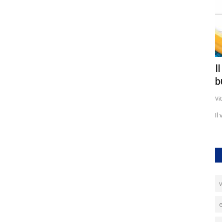
Educazione alla cittadinanza
I
b
Vittorio Petrelli
Nov 23, 2018
0
4359
Vi
Studio della costituzione, studio del principio di
euguaglianza..
Il
v
e