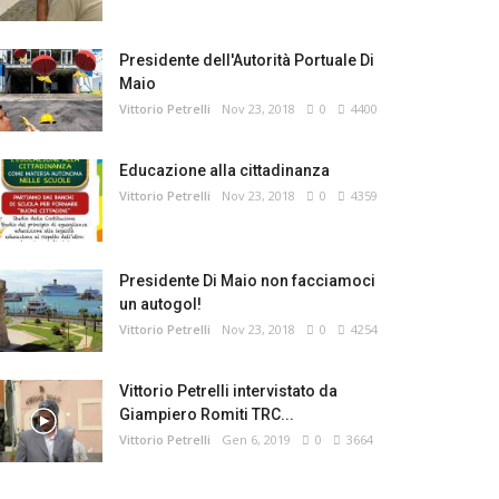
Presidente dell'Autorità Portuale Di
Maio
Vittorio Petrelli
Nov 23, 2018
0
4400
Educazione alla cittadinanza
Vittorio Petrelli
Nov 23, 2018
0
4359
Presidente Di Maio non facciamoci
un autogol!
Vittorio Petrelli
Nov 23, 2018
0
4254
Vittorio Petrelli intervistato da
Giampiero Romiti TRC...
Vittorio Petrelli
Gen 6, 2019
0
3664