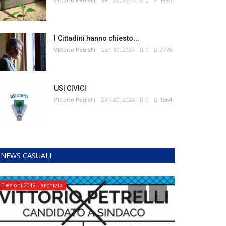
I Cittadini hanno chiesto...
Vittorio Petrelli
Gen 30, 2024
0
2776
USI CIVICI
Vittorio Petrelli
Gen 30, 2024
0
1564
NEWS CASUALI
Elezioni 2019 - archivio
Notizie