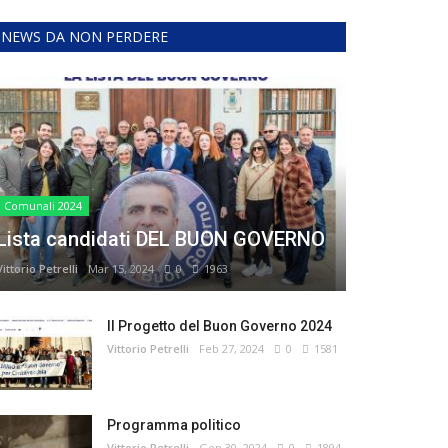
NEWS DA NON PERDERE
Comunali 2024
Lista candidati DEL BUON GOVERNO
Vittorio Petrelli
Mar 15, 2024
0
1963
Il Progetto del Buon Governo 2024
Vittorio Petrelli
Feb 27, 2024
0
1581
Programma politico
Vittorio Petrelli
Gen 30, 2024
0
1894