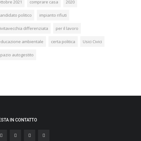
ottobre 2021
comprare casa
2020
andidato politico
impianto rifiuti
ivitavecchia differenziata
per il lavoro
educazione ambientale
certa politica
Usici Civici
spazio autogestito
ESTA IN CONTATTO