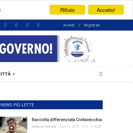
Rifiuto
Accetto!
i
Accedi
/
Registrati
CITTÀ
NEWS PIÙ LETTE
Raccolta differenziata Civitavecchia
Vittorio Petrelli
Gen 17, 2019
0
4578