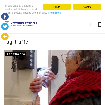
I cookie ci aiutano a fornire i
Rifiuto
Accetto!
nostri servizi. Utilizzando questi
servizi, si accetta il nostro uso di cookie.
Informazioni
Tag:
truffe
La nostra città