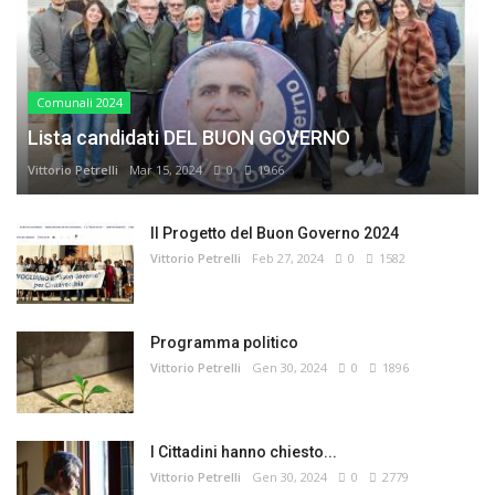
Comunali 2024
Lista candidati DEL BUON GOVERNO
Vittorio Petrelli
Mar 15, 2024
0
1966
Il Progetto del Buon Governo 2024
Vittorio Petrelli
Feb 27, 2024
0
1582
Programma politico
Vittorio Petrelli
Gen 30, 2024
0
1896
I Cittadini hanno chiesto...
Vittorio Petrelli
Gen 30, 2024
0
2779