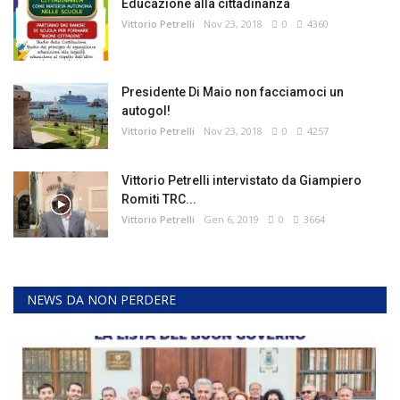
Educazione alla cittadinanza
Vittorio Petrelli
Nov 23, 2018
0
4360
Presidente Di Maio non facciamoci un
autogol!
Vittorio Petrelli
Nov 23, 2018
0
4257
Vittorio Petrelli intervistato da Giampiero
Romiti TRC...
Vittorio Petrelli
Gen 6, 2019
0
3664
NEWS DA NON PERDERE