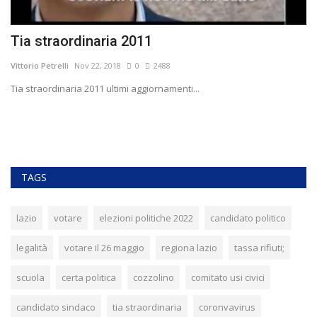
Tia straordinaria 2011
I
u
Vittorio Petrelli
Nov 22, 2018
0
2488
Vit
Tia straordinaria 2011 ultimi aggiornamenti...
Vo
bu
TAGS
lazio
votare
elezioni politiche 2022
candidato politico
legalità
votare il 26 maggio
regiona lazio
tassa rifiuti;
scuola
certa politica
cozzolino
comitato usi civici
candidato sindaco
tia straordinaria
coronvavirus