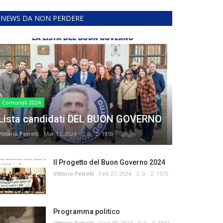
NEWS DA NON PERDERE
Comunali 2024
Lista candidati DEL BUON GOVERNO
Vittorio Petrelli
Mar 15, 2024
0
1959
Il Progetto del Buon Governo 2024
Vittorio Petrelli
Feb 27, 2024
0
1575
Programma politico
Vittorio Petrelli
Gen 30, 2024
0
1892