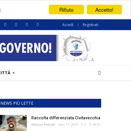
Rifiuto
Accetto!
i
Accedi
/
Registrati
CITTÀ
NEWS PIÙ LETTE
Raccolta differenziata Civitavecchia
Vittorio Petrelli
Gen 17, 2019
0
4575