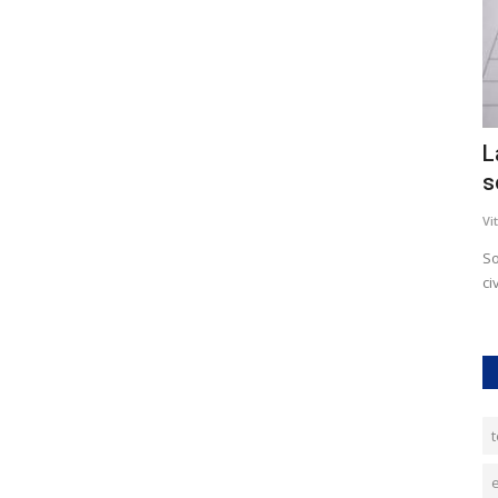
nquina?
La Petizione che può aiutare la
A
soluzione per gli Usi Civici. Partecipate
d
Vittorio Petrelli
Giu 21, 2023
0
1669
Vi
 parliamo e
Sono ormai 9 anni che molte migliaia di famiglie
"F
civitavecchiesi sono strette nella...