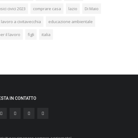
sici civici 2023
comprare casa
lazio
Di Maio
l lavoro a civitavecchia
educazione ambientale
er il lavoro
figli
italia
ESTA IN CONTATTO