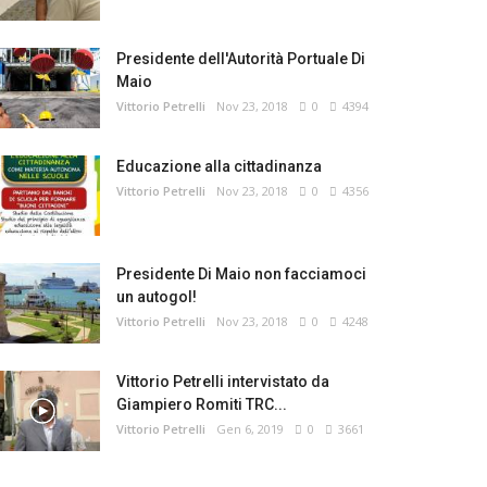
Presidente dell'Autorità Portuale Di
Maio
Vittorio Petrelli
Nov 23, 2018
0
4394
Educazione alla cittadinanza
Vittorio Petrelli
Nov 23, 2018
0
4356
Presidente Di Maio non facciamoci
un autogol!
Vittorio Petrelli
Nov 23, 2018
0
4248
Vittorio Petrelli intervistato da
Giampiero Romiti TRC...
Vittorio Petrelli
Gen 6, 2019
0
3661