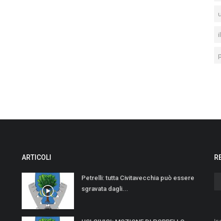
u
i
p
ARTICOLI
R
Petrelli: tutta Civitavecchia può essere
sgravata dagli...