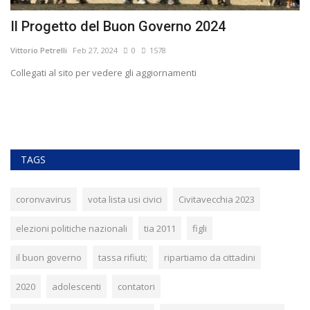
o
Il Progetto del Buon Governo 2024
P
Vittorio Petrelli
Feb 27, 2024
0
1578
Vit
Collegati al sito per vedere gli aggiornamenti
Pe
TAGS
coronvavirus
vota lista usi civici
Civitavecchia 2023
elezioni politiche nazionali
tia 2011
figli
il buon governo
tassa rifiuti;
ripartiamo da cittadini
2020
adolescenti
contatori