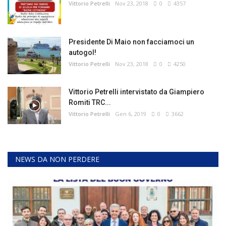
Vittorio Petrelli
Nov 23, 2018
0
4357
Presidente Di Maio non facciamoci un
autogol!
Vittorio Petrelli
Nov 23, 2018
0
4250
Vittorio Petrelli intervistato da Giampiero
Romiti TRC...
Vittorio Petrelli
Gen 6, 2019
0
3662
NEWS DA NON PERDERE