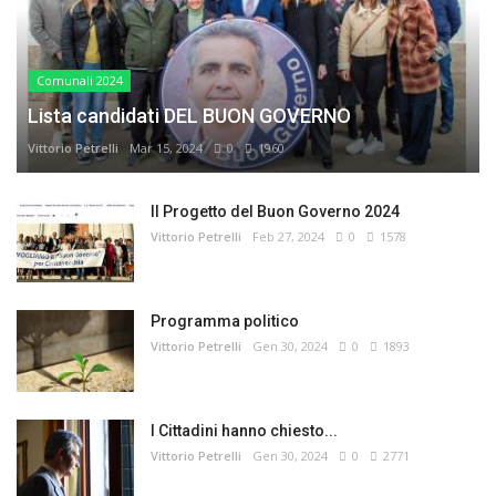
Comunali 2024
Lista candidati DEL BUON GOVERNO
Vittorio Petrelli
Mar 15, 2024
0
1960
Il Progetto del Buon Governo 2024
Vittorio Petrelli
Feb 27, 2024
0
1578
Programma politico
Vittorio Petrelli
Gen 30, 2024
0
1893
I Cittadini hanno chiesto...
Vittorio Petrelli
Gen 30, 2024
0
2771