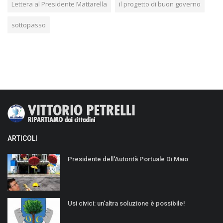
Lettera al Presidente Mattarella
il progetto di buon governo
sottopasso
ARTICOLI
Presidente dell'Autorità Portuale Di Maio
Usi civici: un'altra soluzione è possibile!