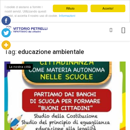
I cookie ci aiutano a fornire i
Rifiuto
Accetto!
nostri servizi. Utilizzando questi
servizi, si accetta il nostro uso di cookie.
Informazioni
Tag:
educazione ambientale
La nostra città