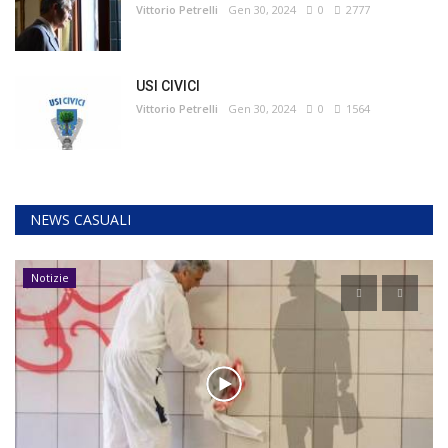
Vittorio Petrelli
Gen 30, 2024
0
2777
USI CIVICI
Vittorio Petrelli
Gen 30, 2024
0
1564
NEWS CASUALI
Notizie