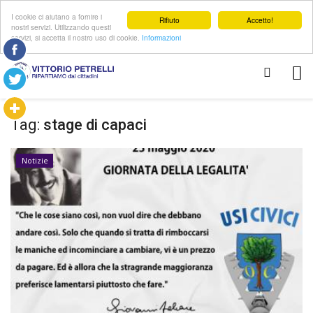
I cookie ci aiutano a fornire i
Rifiuto
Accetto!
nostri servizi. Utilizzando questi
servizi, si accetta il nostro uso di cookie.
Informazioni
Tag:
stage di capaci
Notizie