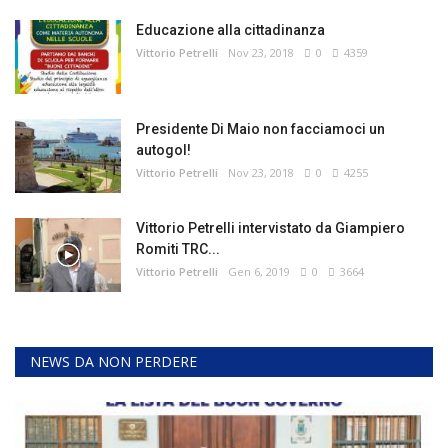
Educazione alla cittadinanza
Vittorio Petrelli
Nov 23, 2018
0
4359
Presidente Di Maio non facciamoci un
autogol!
Vittorio Petrelli
Nov 23, 2018
0
4255
Vittorio Petrelli intervistato da Giampiero
Romiti TRC...
Vittorio Petrelli
Gen 6, 2019
0
3664
NEWS DA NON PERDERE