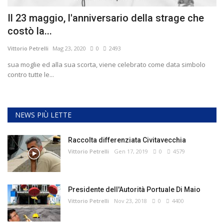
Il 23 maggio, l'anniversario della strage che
costò la...
Vittorio Petrelli
Mag 23, 2020
0
2493
sua moglie ed alla sua scorta, viene celebrato come data simbolo
contro tutte le...
NEWS PIÙ LETTE
Raccolta differenziata Civitavecchia
Vittorio Petrelli
Gen 17, 2019
0
4579
Presidente dell'Autorità Portuale Di Maio
Vittorio Petrelli
Nov 23, 2018
0
4400