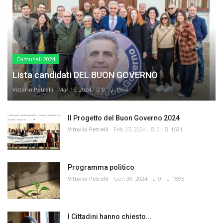
Comunali 2024
Lista candidati DEL BUON GOVERNO
Vittorio Petrelli
Mar 15, 2024
0
1964
Il Progetto del Buon Governo 2024
Vittorio Petrelli
Feb 27, 2024
0
1581
Programma politico
Vittorio Petrelli
Gen 30, 2024
0
1895
I Cittadini hanno chiesto...