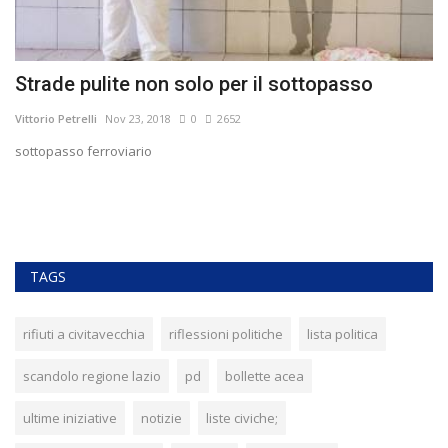
a
Strade pulite non solo per il sottopasso
I
V
Vittorio Petrelli
Nov 23, 2018
0
2652
Vit
sottopasso ferroviario
ne
Si
pr
TAGS
rifiuti a civitavecchia
riflessioni politiche
lista politica
scandolo regione lazio
pd
bollette acea
ultime iniziative
notizie
liste civiche;