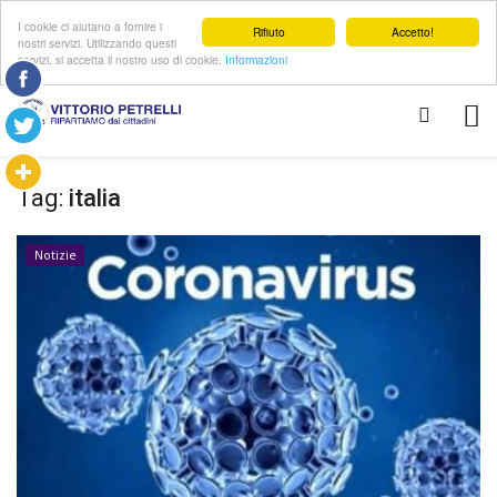
I cookie ci aiutano a fornire i
Rifiuto
Accetto!
nostri servizi. Utilizzando questi
servizi, si accetta il nostro uso di cookie.
Informazioni
Tag:
italia
Notizie