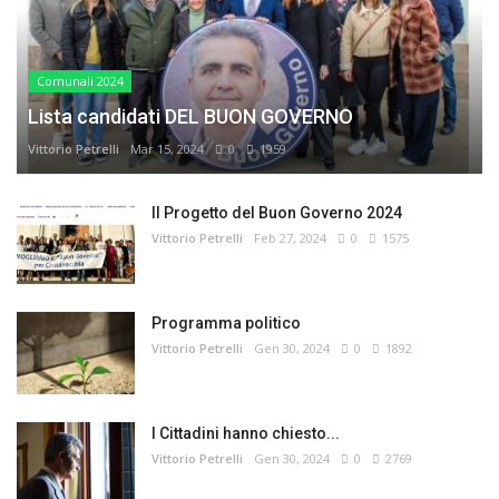
Comunali 2024
Lista candidati DEL BUON GOVERNO
Vittorio Petrelli
Mar 15, 2024
0
1959
Il Progetto del Buon Governo 2024
Vittorio Petrelli
Feb 27, 2024
0
1575
Programma politico
Vittorio Petrelli
Gen 30, 2024
0
1892
I Cittadini hanno chiesto...
Vittorio Petrelli
Gen 30, 2024
0
2769