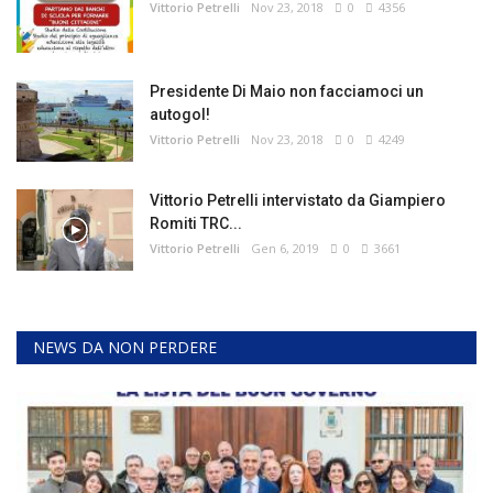
Vittorio Petrelli
Nov 23, 2018
0
4356
Presidente Di Maio non facciamoci un
autogol!
Vittorio Petrelli
Nov 23, 2018
0
4249
Vittorio Petrelli intervistato da Giampiero
Romiti TRC...
Vittorio Petrelli
Gen 6, 2019
0
3661
NEWS DA NON PERDERE