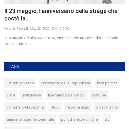
Il 23 maggio, l'anniversario della strage che
A
costò la...
Vit
Vittorio Petrelli
Mag 23, 2020
0
2492
L'
so
sua moglie ed alla sua scorta, viene celebrato come data simbolo
contro tutte le...
TAGS
il buon governo
Presidente della Repubblica
lista politica
2019
unitisivince
liberiamoci dai vincoli
comune
comune civitavecchia
rifiuti
regione lazio
unisciti a noi
amministrazione comunale
politiche economiche
trc